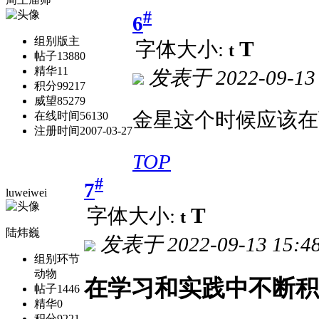
#
6
组别
版主
T
字体大小:
t
帖子
13880
精华
11
发表于
2022-09-13
积分
99217
威望
85279
金星这个时候应该在
在线时间
56130
注册时间
2007-03-27
TOP
#
7
luweiwei
T
字体大小:
t
陆炜巍
发表于
2022-09-13 15:4
组别
环节
动物
在学习和实践中不断积
帖子
1446
精华
0
积分
9221