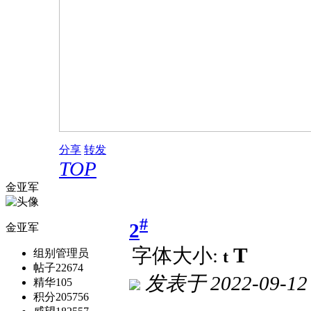
分享
转发
TOP
金亚军
#
2
金亚军
T
字体大小:
t
组别
管理员
帖子
22674
发表于
2022-09-12
精华
105
积分
205756