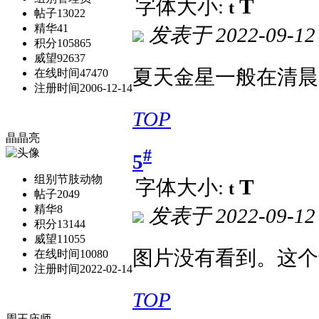
T
字体大小:
t
帖子
13022
精华
41
发表于
2022-09-12
积分
105865
威望
92637
夏天金星一般在清晨
在线时间
47470
注册时间
2006-12-14
TOP
晶晶亮
#
5
组别
节肢动物
T
字体大小:
t
帖子
2049
精华
8
发表于
2022-09-12
积分
13144
威望
11055
图片没有看到。这个
在线时间
10080
注册时间
2022-02-14
TOP
周王庙师