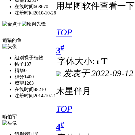
威望
182557
用星图软件查看一下
在线时间
668670
注册时间
2010-10-26
TOP
追猫的鱼
#
3
组别
裸子植物
T
字体大小:
t
帖子
137
精华
0
发表于
2022-09-12
积分
1400
威望
1263
木星伴月
在线时间
48210
注册时间
2014-10-21
TOP
喻伯军
#
4
组别
管理员