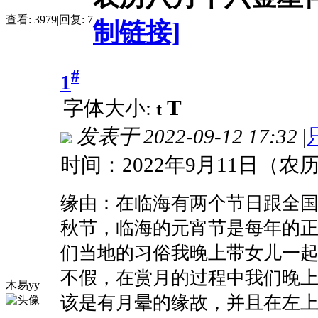
查看:
3979
|
回复:
7
制链接]
#
1
T
字体大小:
t
发表于
2022-09-12 17:32
|
时间：2022年9月11日（
缘由：在临海有两个节日跟全
秋节，临海的元宵节是每年的
们当地的习俗我晚上带女儿一
不假，在赏月的过程中我们晚
木易yy
该是有月晕的缘故，并且在左