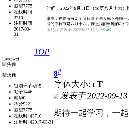
威望
7775
时间：2022年9月11日（农历八月十六
在线时间
3710
缘由：在临海有两个节日跟全国人民不是同一
注册时间
海的中秋节是八月十六，按照我们当地的习俗
2017-03-
木易yy 发表于 2022/9/12 17:32:58
31
TOP
luweiwei
#
8
陆炜巍
T
字体大小:
t
组别
环节动物
帖子
1446
发表于
2022-09-13
精华
0
积分
9221
威望
7775
期待一起学习，一起
在线时间
3710
注册时间
2017-03-31