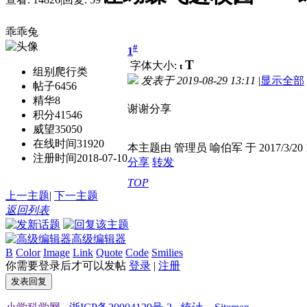
乖乖兔
#
1
T
字体大小:
t
组别
爬行类
发表于
2019-08-29 13:11
|
显示全部
帖子
6456
精华
8
谢谢分享
积分
41546
威望
35050
在线时间
31920
本主题由 管理员 喻伯军 于 2017/3/20 
注册时间
2018-07-10
分享
转发
TOP
上一主题
|
下一主题
返回列表
高级编辑器
B
Color
Image
Link
Quote
Code
Smilies
你需要登录后才可以发帖
登录
|
注册
发表回复