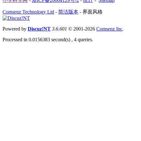
小学科学网
-
浙ICP备20004129号-2
-
统计
-
Sitemap
Comsenz Technology Ltd
-
简洁版本
-
界面风格
Powered by
Discuz!NT
3.6.601
© 2001-2026
Comsenz Inc
.
Processed in 0.0156383 second(s) , 4 queries.